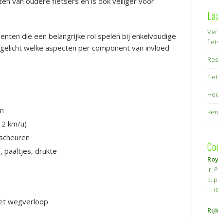
en van oudere fietsers en is ook veiliger voor
La
Ver
enten die een belangrijke rol spelen bij enkelvoudige
fie
egelicht welke aspecten per component van invloed
Res
Fie
Hoe
en
Ken
12 km/u)
 scheuren
Co
, paaltjes, drukte
Ro
Ir.
E: 
T: 
het wegverloop
Rij