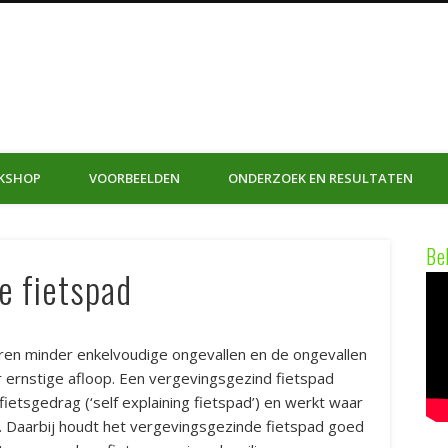
ergevingsgezinde Fietspad
KSHOP
VOORBEELDEN
ONDERZOEK EN RESULTATEN
Be
e fietspad
en minder enkelvoudige ongevallen en de ongevallen
 ernstige afloop. Een vergevingsgezind fietspad
 fietsgedrag (‘self explaining fietspad’) en werkt waar
. Daarbij houdt het vergevingsgezinde fietspad goed