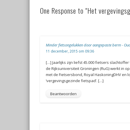
One Response to "Het vergevingsg
Minder fietsongelukken door aangepaste berm - Ou
11 december, 2015 om 09:36
[…] Jaarlijks zijn liefst 45.000 fietsers slachto
de Rijksuniversiteit Groningen (RuG) werkt in o
met de Fietsersbond, Royal HaskoningDHV en l
‘vergevingsgezinde fietspad’. […]
Beantwoorden