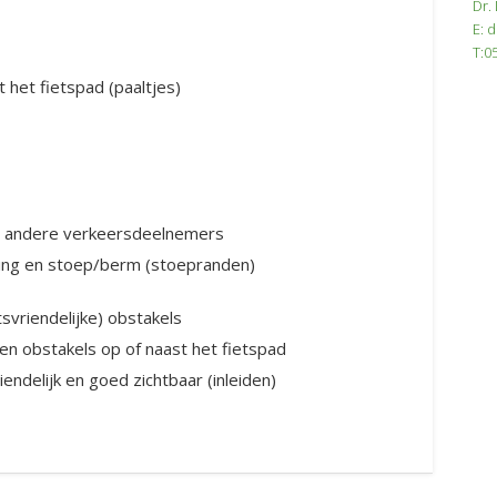
Dr.
E: 
T:0
t het fietspad (paaltjes)
an andere verkeersdeelnemers
ding en stoep/berm (stoepranden)
vriendelijke) obstakels
een obstakels op of naast het fietspad
endelijk en goed zichtbaar (inleiden)