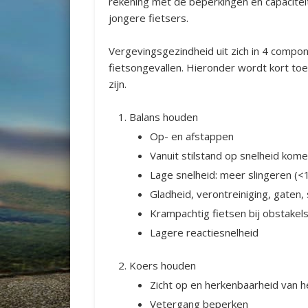
rekening met de beperkingen en capaciteit
jongere fietsers.
Vergevingsgezindheid uit zich in 4 compon
fietsongevallen. Hieronder wordt kort to
zijn.
Balans houden
Op- en afstappen
Vanuit stilstand op snelheid kom
Lage snelheid: meer slingeren (<
Gladheid, verontreiniging, gaten,
Krampachtig fietsen bij obstakels
Lagere reactiesnelheid
Koers houden
Zicht op en herkenbaarheid van 
Vetergang beperken