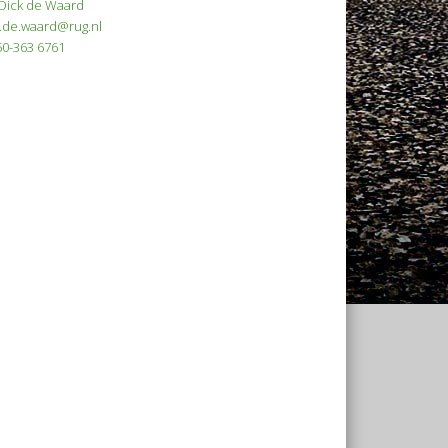
 Dick de Waard
d.de.waard@rug.nl
50-363 6761