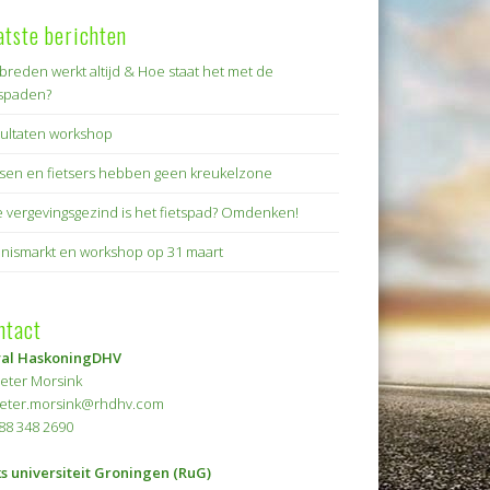
atste berichten
breden werkt altijd & Hoe staat het met de
tspaden?
ultaten workshop
tsen en fietsers hebben geen kreukelzone
 vergevingsgezind is het fietspad? Omdenken!
nismarkt en workshop op 31 maart
ntact
yal HaskoningDHV
 Peter Morsink
peter.morsink@rhdhv.com
088 348 2690
ks universiteit Groningen (RuG)